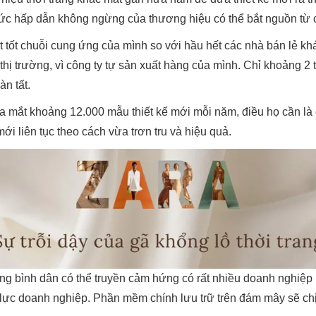
ức hấp dẫn không ngừng của thương hiệu có thể bắt nguồn từ ch
t tốt chuỗi cung ứng của mình so với hầu hết các nhà bán lẻ khá
 trường, vì công ty tự sản xuất hàng của mình. Chỉ khoảng 2 tuầ
àn tất.
ra mắt khoảng 12.000 mẫu thiết kế mới mỗi năm, điều họ cần là
i liên tục theo cách vừa trơn tru và hiệu quả.
ng bình dân có thể truyền cảm hứng có rất nhiều doanh nghiệp
n lực doanh nghiệp. Phần mềm chính lưu trữ trên đám mây sẽ ch