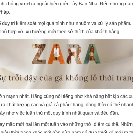
anh chóng vượt ra ngoài biên giới Tây Ban Nha. Đến những n
Pháp.
hể duy trì kiểm soát mọi quá trình như nhuộm và xử lý sản phẩm.
u phù hợp với xu hướng mới theo sở thích của khách hàng.
lớn mạnh nhất. Hãng cũng nổi tiếng nhờ khả năng bắt kịp các x
iữa chất lượng cao và giá cả phải chăng, đồng thời có thể n
y nhờ việc tuân thủ một quy trình nhất quán và đều đặn.
y mặc mới hai lần một tuần vào những thời điểm cụ thể. Nhữn
g hiệu thời trang khác mất gần nửa năm để đưa thiết kế mới ra 