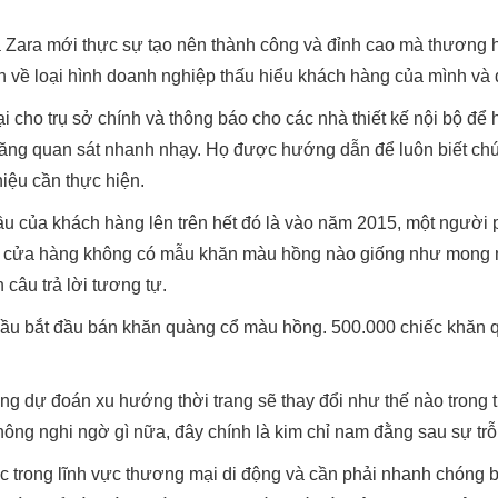
a Zara mới thực sự tạo nên thành công và đỉnh cao mà thương h
nh về loại hình doanh nghiệp thấu hiểu khách hàng của mình và
 cho trụ sở chính và thông báo cho các nhà thiết kế nội bộ để 
ăng quan sát nhanh nhạy. Họ được hướng dẫn để luôn biết chú
iệu cần thực hiện.
cầu của khách hàng lên trên hết đó là vào năm 2015, một người
n, cửa hàng không có mẫu khăn màu hồng nào giống như mong 
câu trả lời tương tự.
 cầu bắt đầu bán khăn quàng cổ màu hồng. 500.000 chiếc khăn 
g dự đoán xu hướng thời trang sẽ thay đổi như thế nào trong tư
hông nghi ngờ gì nữa, đây chính là kim chỉ nam đằng sau sự trỗ
trong lĩnh vực thương mại di động và cần phải nhanh chóng bắt