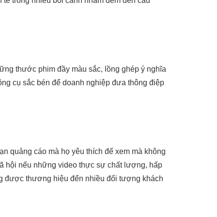
h tế trong nhiều bối cảnh nhằm đem đến câu
hững thước phim đầy màu sắc, lồng ghép ý nghĩa
công cụ sắc bén để doanh nghiệp đưa thông điệp
đoạn quảng cáo mà họ yêu thích để xem mà không
g xã hội nếu những video thực sự chất lượng, hấp
rộng được thương hiệu đến nhiều đối tượng khách