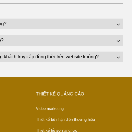
ng?
o?
g khách truy cập đồng thời trên website không?
THIẾT KẾ QUẢNG CÁO
Video marketing
Thiết kế bộ nhận diện thương hiệu
Thiết kế hồ sơ năng lực