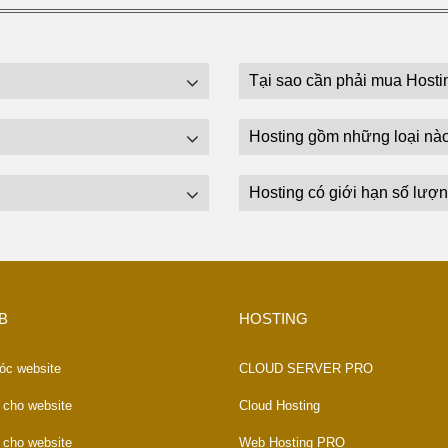
Tại sao cần phải mua Hosti
Hosting gồm những loại nà
Hosting có giới hạn số lượn
B
HOSTING
óc website
CLOUD SERVER PRO
 cho website
Cloud Hosting
 cho website
Web Hosting PRO