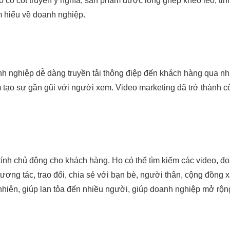
ó cốt truyện ý nghĩa, sản phẩm được lồng ghép khéo léo, tin
 hiểu về doanh nghiệp.
h nghiệp dễ dàng truyền tải thông điệp đến khách hàng qua n
tạo sự gần gũi với người xem. Video marketing đã trở thành 
 tính chủ động cho khách hàng. Họ có thể tìm kiếm các video, 
ể tương tác, trao đổi, chia sẻ với bạn bè, người thân, cộng đồn
tự nhiên, giúp lan tỏa đến nhiều người, giúp doanh nghiệp mở 