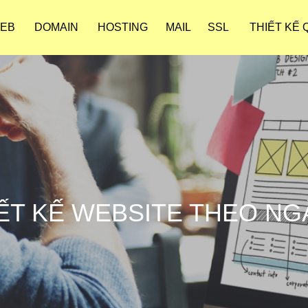
WEB
DOMAIN
HOSTING
MAIL
SSL
THIẾT KẾ
ẾT KẾ WEBSITE THEO N