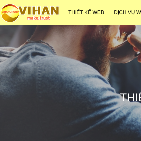
THIẾT KẾ WEB
DỊCH VỤ 
THI