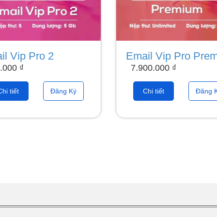
il Vip Pro 2
Email Vip Pro Pre
.000
₫
7.900.000
₫
Chi tiết
Đăng Ký
Chi tiết
Đăng 