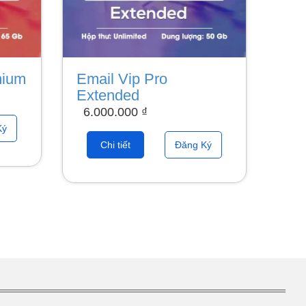
mium
Email Vip Pro
Extended
6.000.000
₫
Ký
Chi tiết
Đăng Ký