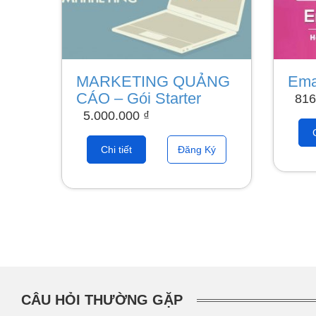
MARKETING QUẢNG
Ema
CÁO – Gói Starter
816
5.000.000
₫
Chi tiết
Đăng Ký
CÂU HỎI THƯỜNG GẶP