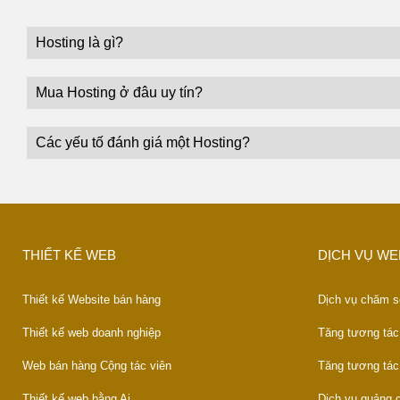
Hosting là gì?
Mua Hosting ở đâu uy tín?
Các yếu tố đánh giá một Hosting?
THIẾT KẾ WEB
DỊCH VỤ WE
Thiết kế Website bán hàng
Dịch vụ chăm s
Thiết kế web doanh nghiệp
Tăng tương tác
Web bán hàng Cộng tác viên
Tăng tương tác
Thiết kế web bằng Ai
Dịch vụ quảng