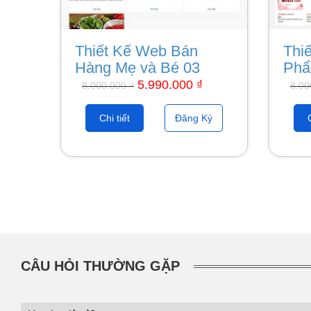
Thiết Kế Web Bán
Thi
Hàng Mẹ và Bé 03
Phẩ
5.990.000
₫
8.000.000
₫
8.0
Chi tiết
Đăng Ký
CÂU HỎI THƯỜNG GẶP