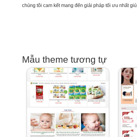
chúng tôi cam kết mang đến giải pháp tối ưu nhất gi
Mẫu theme tương tự
Giá
Giá
gốc
hiện
là:
tại
8.000.000 ₫.
là:
5.990.000 ₫.