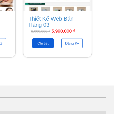
Thiết Kế Web Bán
Hàng 03
5.990.000
₫
8.000.000
₫
Ký
Chi tiết
Đăng Ký