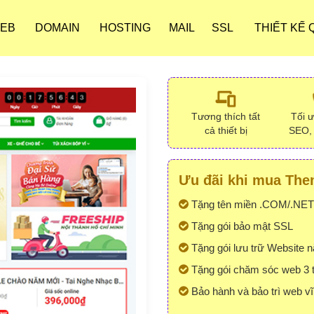
WEB
DOMAIN
HOSTING
MAIL
SSL
THIẾT KẾ
Tương thích tất
Tối 
cả thiết bị
SEO,
Ưu đãi khi mua Them
Tặng tên miền .COM/.NET
Tặng gói bảo mật SSL
Tặng gói lưu trữ Website 
Tặng gói chăm sóc web 3 
Bảo hành và bảo trì web vĩ