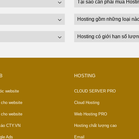
Tại sao cần phải mua Hosti
Hosting gồm những loại nà
Hosting có giới hạn số lượn
B
HOSTING
óc website
CLOUD SERVER PRO
 cho website
Cloud Hosting
 cho website
Web Hosting PRO
 cáo CTY.VN
Hosting chất lượng cao
gle Ads
Email