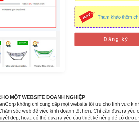
Tham khảo thêm ch
Đăng ký
 CHO MỘT WEBSITE DOANH NGHIỆP
hanCorp không chỉ cung cấp một website tối ưu cho linh vực ki
Chăm sóc web để việc kinh doanh tốt hơn. Chỉ cần đưa ra yêu 
uyệt đẹp, hoặc có thể đưa ra yêu cầu thiết kế riêng để có được