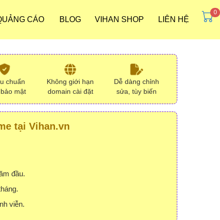
 QUẢNG CÁO
BLOG
VIHAN SHOP
LIÊN HỆ
ưu chuẩn
Không giới hạn
Dễ dàng chỉnh
 bảo mật
domain cài đặt
sửa, tùy biến
e tại Vihan.vn
năm đầu.
tháng.
nh viễn.