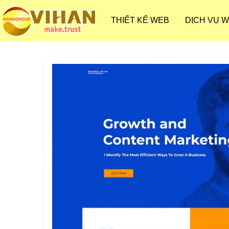
THIẾT KẾ WEB
DỊCH VỤ 