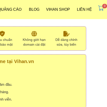
 QUẢNG CÁO
BLOG
VIHAN SHOP
LIÊN HỆ
ưu chuẩn
Không giới hạn
Dễ dàng chỉnh
 bảo mật
domain cài đặt
sửa, tùy biến
e tại Vihan.vn
năm đầu.
tháng.
nh viễn.