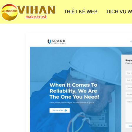
THIẾT KẾ WEB
DỊCH VỤ 