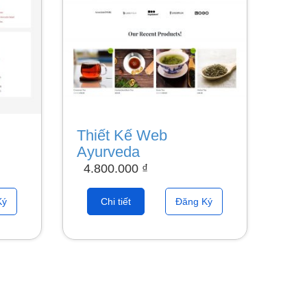
Thiết Kế Web
Ayurveda
4.800.000
₫
Ký
Chi tiết
Đăng Ký