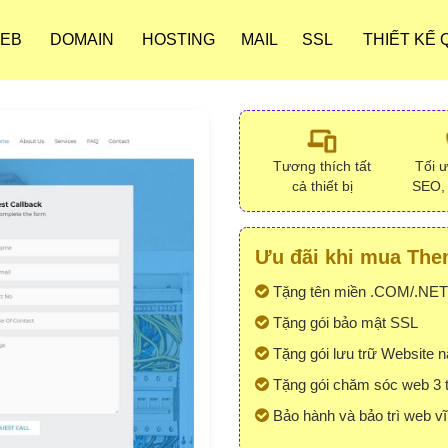
WEB
DOMAIN
HOSTING
MAIL
SSL
THIẾT KẾ
Tương thích tất
Tối 
cả thiết bị
SEO,
Ưu đãi khi mua Them
Tặng tên miền .COM/.NET
Tặng gói bảo mật SSL
Tặng gói lưu trữ Website 
Tặng gói chăm sóc web 3 
Bảo hành và bảo trì web vĩ