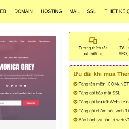
WEB
DOMAIN
HOSTING
MAIL
SSL
THIẾT KẾ
Tương thích tất
Tối 
cả thiết bị
SEO,
Ưu đãi khi mua Them
Tặng tên miền .COM/.NET
Tặng gói bảo mật SSL
Tặng gói lưu trữ Website 
Tặng gói chăm sóc web 3 
Bảo hành và bảo trì web vĩ