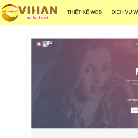
THIẾT KẾ WEB
DỊCH VỤ 