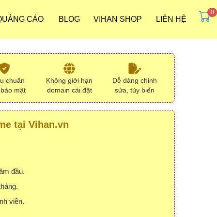
 QUẢNG CÁO
BLOG
VIHAN SHOP
LIÊN HỆ
ưu chuẩn
Không giới hạn
Dễ dàng chỉnh
 bảo mật
domain cài đặt
sửa, tùy biến
e tại Vihan.vn
năm đầu.
tháng.
nh viễn.