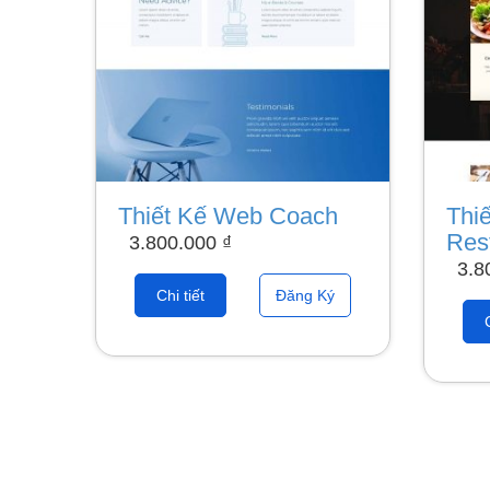
Thiết Kế Web Coach
Thiế
Res
3.800.000
₫
3.8
Chi tiết
Đăng Ký