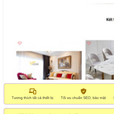
Tương thích tất cả thiết bị
Tối ưu chuẩn SEO, bảo mật