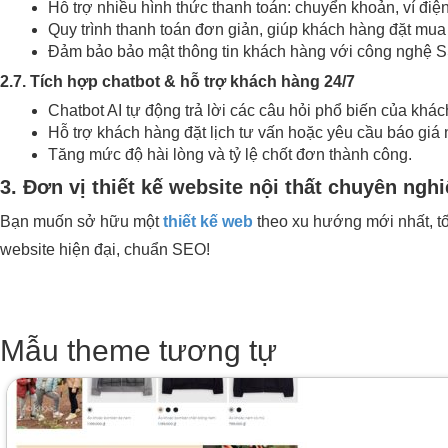
Hỗ trợ nhiều hình thức thanh toán: chuyển khoản, ví điệ
Quy trình thanh toán đơn giản, giúp khách hàng đặt mu
Đảm bảo bảo mật thông tin khách hàng với công nghệ S
2.7. Tích hợp chatbot & hỗ trợ khách hàng 24/7
Chatbot AI tự động trả lời các câu hỏi phổ biến của khác
Hỗ trợ khách hàng đặt lịch tư vấn hoặc yêu cầu báo giá
Tăng mức độ hài lòng và tỷ lệ chốt đơn thành công.
3. Đơn vị thiết kế website nội thất chuyên ngh
Bạn muốn sở hữu một
thiết kế web
theo xu hướng mới nhất, tố
website hiện đại, chuẩn SEO!
Mẫu theme tương tự
Giá
Giá
gốc
hiện
là:
tại