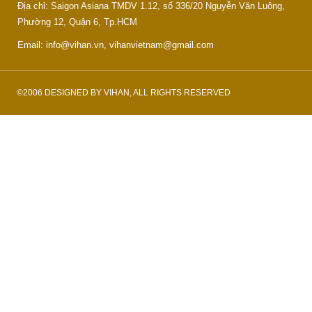
Địa chỉ: Saigon Asiana TMDV 1.12, số 336/20 Nguyễn Văn Luông,
Phường 12, Quận 6, Tp.HCM
Email: info@vihan.vn, vihanvietnam@gmail.com
©2006 DESIGNED BY VIHAN, ALL RIGHTS RESERVED