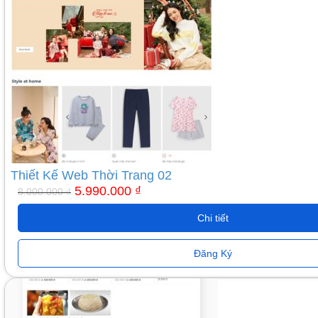
8.000.000 ₫.
là:
5.990.000 ₫.
Thiết Kế Web Thời Trang 02
5.990.000
₫
8.000.000
₫
Chi tiết
Đăng Ký
Giá
Giá
gốc
hiện