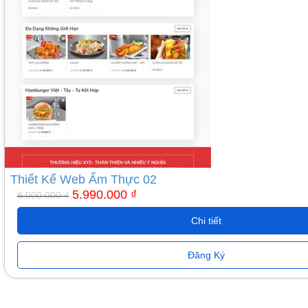
là:
tại
8.000.000 ₫.
là:
5.990.000 ₫.
Thiết Kế Web Ẩm Thực 02
5.990.000
₫
8.000.000
₫
Chi tiết
Đăng Ký