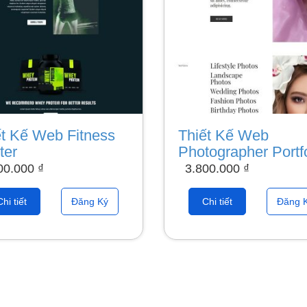
ết Kế Web Fitness
Thiết Kế Web
ter
Photographer Portfo
00.000
₫
3.800.000
₫
Chi tiết
Đăng Ký
Chi tiết
Đăng 