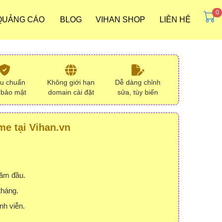
 QUẢNG CÁO
BLOG
VIHAN SHOP
LIÊN HỆ
ưu chuẩn
Không giới hạn
Dễ dàng chỉnh
 bảo mật
domain cài đặt
sửa, tùy biến
e tại Vihan.vn
năm đầu.
tháng.
nh viễn.