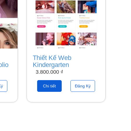
Thiết Kế Web
lio
Kindergarten
3.800.000
₫
Ký
Chi tiết
Đăng Ký