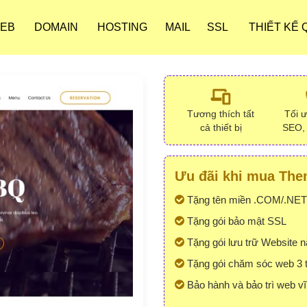
WEB
DOMAIN
HOSTING
MAIL
SSL
THIẾT KẾ
Tương thích tất
Tối 
cả thiết bị
SEO,
Ưu đãi khi mua Them
Tặng tên miền .COM/.NET
Tặng gói bảo mật SSL
Tặng gói lưu trữ Website 
Tặng gói chăm sóc web 3 
Bảo hành và bảo trì web vĩ