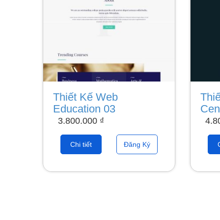
Thiết Kế Web
Thi
Education 03
Cen
3.800.000
₫
4.8
Chi tiết
Đăng Ký