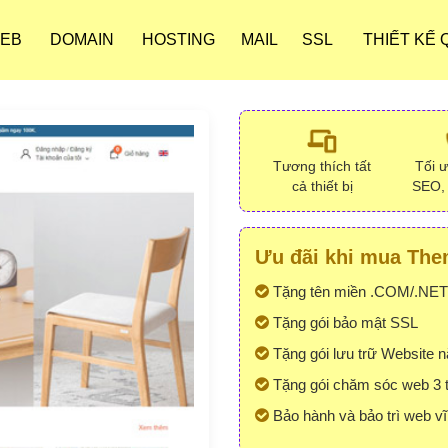
WEB
DOMAIN
HOSTING
MAIL
SSL
THIẾT KẾ
Tương thích tất
Tối 
cả thiết bị
SEO,
Ưu đãi khi mua Them
Tặng tên miền .COM/.NET
Tặng gói bảo mật SSL
Tặng gói lưu trữ Website 
Tặng gói chăm sóc web 3 
Bảo hành và bảo trì web vĩ