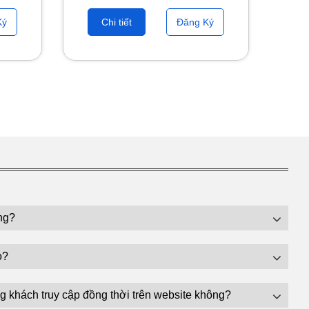
Ký
Chi tiết
Đăng Ký
ng?
o?
g khách truy cập đồng thời trên website không?