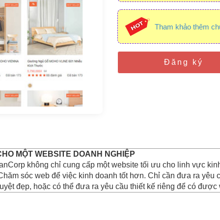
Tham khảo thêm ch
Đăng ký
 CHO MỘT WEBSITE DOANH NGHIỆP
hanCorp không chỉ cung cấp một website tối ưu cho linh vực ki
Chăm sóc web để việc kinh doanh tốt hơn. Chỉ cần đưa ra yêu 
uyệt đẹp, hoặc có thể đưa ra yêu cầu thiết kế riêng để có được