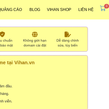
 QUẢNG CÁO
BLOG
VIHAN SHOP
LIÊN HỆ
ưu chuẩn
Không giới hạn
Dễ dàng chỉnh
 bảo mật
domain cài đặt
sửa, tùy biến
e tại Vihan.vn
năm đầu.
tháng.
nh viễn.