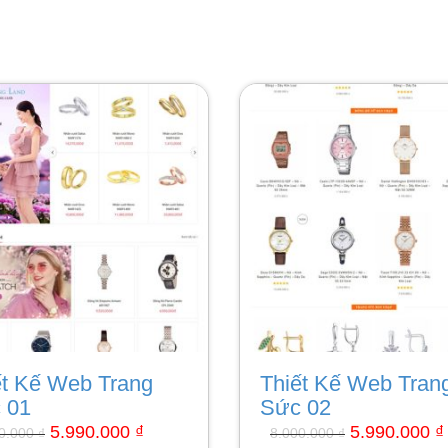
Giá
Giá
Giá
gốc
hiện
gốc
là:
tại
là:
8.000.000 ₫.
là:
8.000.000 ₫.
5.990.000 ₫.
ết Kế Web Trang
Thiết Kế Web Tran
 01
Sức 02
5.990.000
₫
5.990.000
₫
00.000
₫
8.000.000
₫