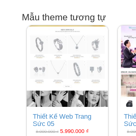
Mẫu theme tương tự
Giá
Giá
gốc
hiện
là:
tại
8.000.000 ₫.
là:
5.990.000 ₫.
Thiết Kế Web Trang
Thi
Sức 05
Sức
5.990.000
₫
8.000.000
₫
8.0