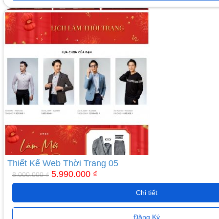
Giá
Giá
gốc
hiện
là:
tại
8.000.000 ₫.
là:
5.990.000 ₫.
Thiết Kế Web Thời Trang 05
5.990.000
₫
8.000.000
₫
Chi tiết
Đăng Ký