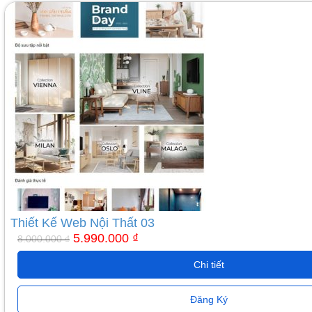
Giá
Giá
gốc
hiện
là:
tại
8.000.000 ₫.
là:
5.990.000 ₫.
Thiết Kế Web Nội Thất 03
5.990.000
₫
8.000.000
₫
Chi tiết
Đăng Ký